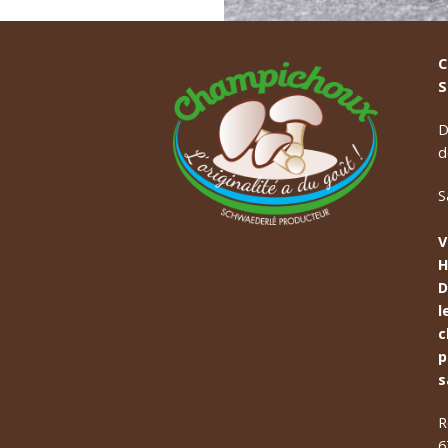
C
S
D
d
S
V
H
D
l
c
p
s
R
6